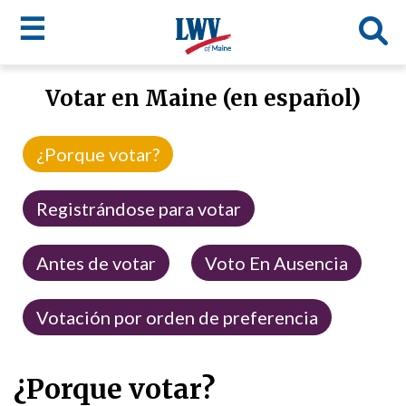
☰
Skip
Votar en Maine (en español)
to
LWV
main
content
menu
¿Porque votar?
Registrándose para votar
Antes de votar
Voto En Ausencia
Votación por orden de preferencia
¿Porque votar?